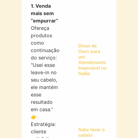
1. Venda
mais sem
“empurrar”
Ofereça
produtos
como
Dicas de
continuação
Ouro para
um
do serviço:
Atendimento
“Usei esse
Impecável no
leave-in no
Salão
seu cabelo,
ele mantém
esse
resultado
em casa.”
👉
Estratégia:
Sabe lavar o
cliente
cabelo