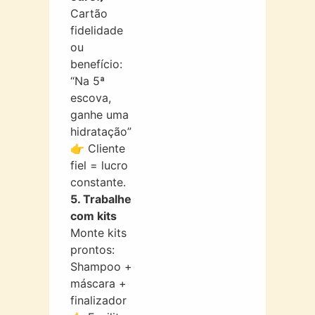
Cartão
fidelidade
ou
benefício:
“Na 5ª
escova,
ganhe uma
hidratação”
👉 Cliente
fiel = lucro
constante.
5. Trabalhe
com kits
Monte kits
prontos:
Shampoo +
máscara +
finalizador