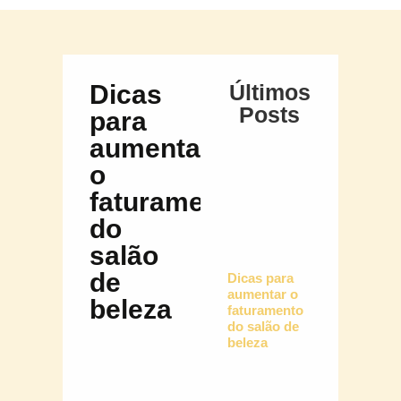
Dicas
Últimos
Posts
para
aumentar
o
faturamento
do
salão
de
Dicas para
aumentar o
beleza
faturamento
do salão de
beleza