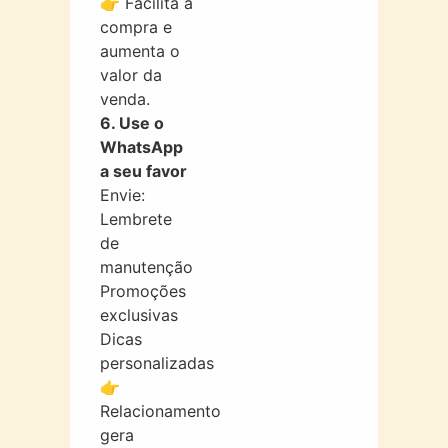
👉 Facilita a
compra e
aumenta o
valor da
venda.
6. Use o
WhatsApp
a seu favor
Envie:
Lembrete
de
manutenção
Promoções
exclusivas
Dicas
personalizadas
👉
Relacionamento
gera